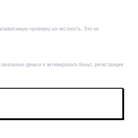
езависимую проверку на честность. Это не
 реальные деньги и активировать бонус, регистрация
 2026 году. Больше отдача — дольше игровая