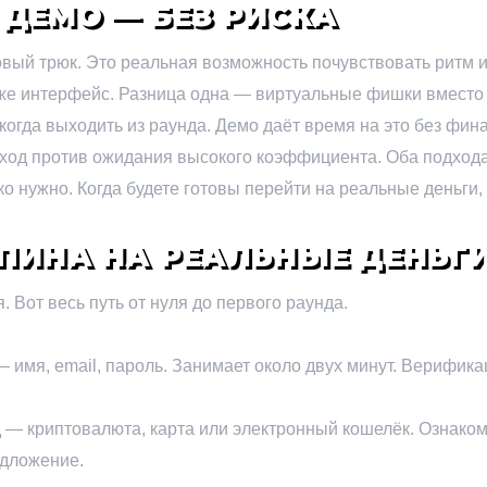
 ДЕМО — БЕЗ РИСКА
вый трюк. Это реальная возможность почувствовать ритм игр
 же интерфейс. Разница одна — виртуальные фишки вместо 
 когда выходить из раунда. Демо даёт время на это без фи
ыход против ожидания высокого коэффициента. Оба подхода
о нужно. Когда будете готовы перейти на реальные деньги, 
СПИНА НА РЕАЛЬНЫЕ ДЕНЬГ
. Вот весь путь от нуля до первого раунда.
 имя, email, пароль. Занимает около двух минут. Верифик
— криптовалюта, карта или электронный кошелёк. Ознако
едложение.