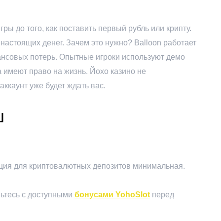
ы до того, как поставить первый рубль или крипту.
настоящих денег. Зачем это нужно? Balloon работает
нансовых потерь. Опытные игроки используют демо
 имеют право на жизнь. Йохо казино не
аккаунт уже будет ждать вас.
И
ация для криптовалютных депозитов минимальная.
мьтесь с доступными
бонусами YohoSlot
перед