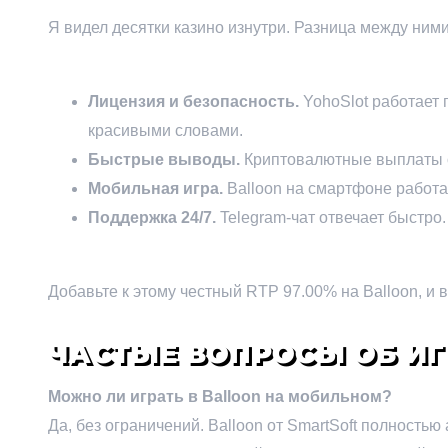
Я видел десятки казино изнутри. Разница между ними 
Лицензия и безопасность.
YohoSlot работает 
красивыми словами.
Быстрые выводы.
Криптовалютные выплаты об
Мобильная игра.
Balloon на смартфоне работа
Поддержка 24/7.
Telegram-чат отвечает быстро
Добавьте к этому честный RTP 97.00% на Balloon, и
ЧАСТЫЕ ВОПРОСЫ ОБ ИГ
Можно ли играть в Balloon на мобильном?
Да, без ограничений. Balloon от SmartSoft полность