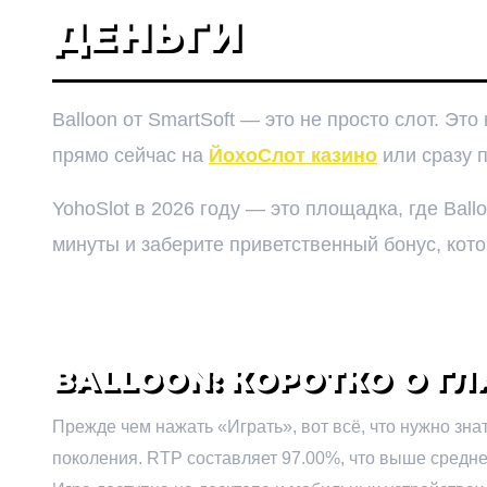
ДЕНЬГИ
Balloon от SmartSoft — это не просто слот. Э
прямо сейчас на
ЙохоСлот казино
или сразу п
YohoSlot в 2026 году — это площадка, где Bal
минуты и заберите приветственный бонус, кото
BALLOON: КОРОТКО О Г
Прежде чем нажать «Играть», вот всё, что нужно зн
поколения. RTP составляет 97.00%, что выше средне