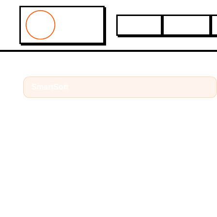
БОНУСЫ
ЗЕРКАЛО
SmartSoft