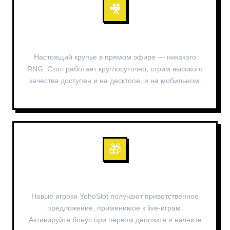
🎥
ЖИВОЙ ДИЛЕР 24/7
Настоящий крупье в прямом эфире — никакого
RNG. Стол работает круглосуточно, стрим высокого
качества доступен и на десктопе, и на мобильном.
🎁
БОНУС ПРИ РЕГИСТРАЦИИ
Новые игроки YohoSlot получают приветственное
предложение, применимое к live-играм.
Активируйте бонус при первом депозите и начните