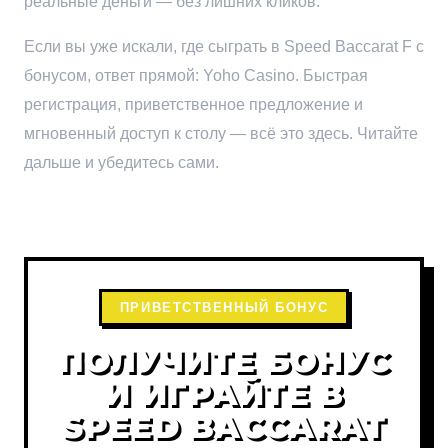
реальные деньги — без лишних кликов.
Если вы уже искали, где сыграть в Speed Baccarat F с
бонусом, ответ прямой: Yoho Casino. Быстрая
регистрация, приветственное предложение и
мгновенный доступ к столу — всё это здесь. Читайте
дальше и убедитесь сами.
ПРИВЕТСТВЕННЫЙ БОНУС
ПОЛУЧИТЕ БОНУС
И ИГРАЙТЕ В
SPEED BACCARAT