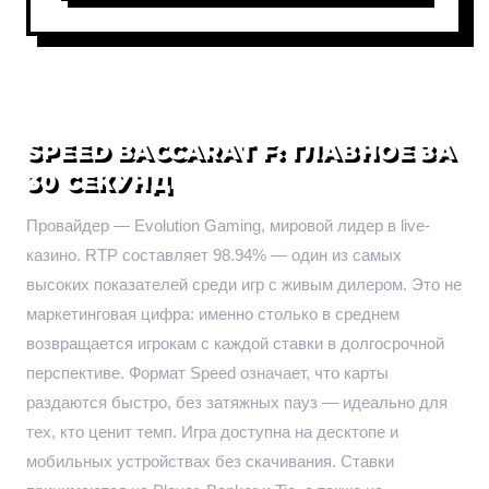
SPEED BACCARAT F: ГЛАВНОЕ ЗА
30 СЕКУНД
Провайдер — Evolution Gaming, мировой лидер в live-
казино. RTP составляет 98.94% — один из самых
высоких показателей среди игр с живым дилером. Это не
маркетинговая цифра: именно столько в среднем
возвращается игрокам с каждой ставки в долгосрочной
перспективе. Формат Speed означает, что карты
раздаются быстро, без затяжных пауз — идеально для
тех, кто ценит темп. Игра доступна на десктопе и
мобильных устройствах без скачивания. Ставки