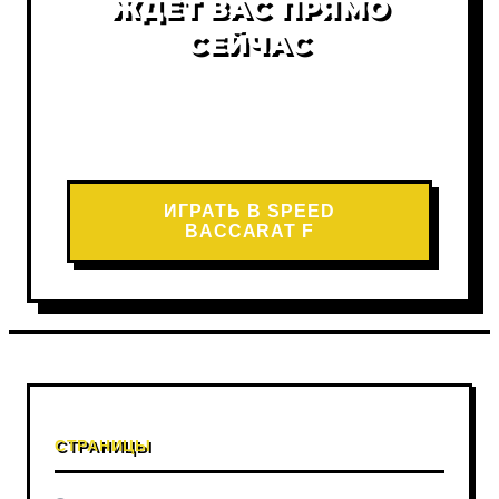
ЖДЁТ ВАС ПРЯМО
СЕЙЧАС
Демо — бесплатно. Реальные деньги — с
бонусом. Живой дилер — круглосуточно.
YohoSlot открыт для вас 24/7.
ИГРАТЬ В SPEED
BACCARAT F
СТРАНИЦЫ