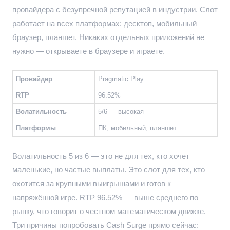
провайдера с безупречной репутацией в индустрии. Слот
работает на всех платформах: десктоп, мобильный
браузер, планшет. Никаких отдельных приложений не
нужно — открываете в браузере и играете.
Провайдер
Pragmatic Play
RTP
96.52%
Волатильность
5/6 — высокая
Платформы
ПК, мобильный, планшет
Волатильность 5 из 6 — это не для тех, кто хочет
маленькие, но частые выплаты. Это слот для тех, кто
охотится за крупными выигрышами и готов к
напряжённой игре. RTP 96.52% — выше среднего по
рынку, что говорит о честном математическом движке.
Три причины попробовать Cash Surge прямо сейчас: