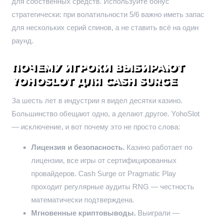
для собственных средств. Используйте бонус
стратегически: при волатильности 5/6 важно иметь запас
для нескольких серий спинов, а не ставить всё на один
раунд.
ПОЧЕМУ ИГРОКИ ВЫБИРАЮТ
YOHOSLOT ДЛЯ CASH SURGE
За шесть лет в индустрии я видел десятки казино.
Большинство обещают одно, а делают другое. YohoSlot
— исключение, и вот почему это не просто слова:
Лицензия и безопасность.
Казино работает по
лицензии, все игры от сертифицированных
провайдеров. Cash Surge от Pragmatic Play
проходит регулярные аудиты RNG — честность
математически подтверждена.
Мгновенные криптовыводы.
Выиграли —