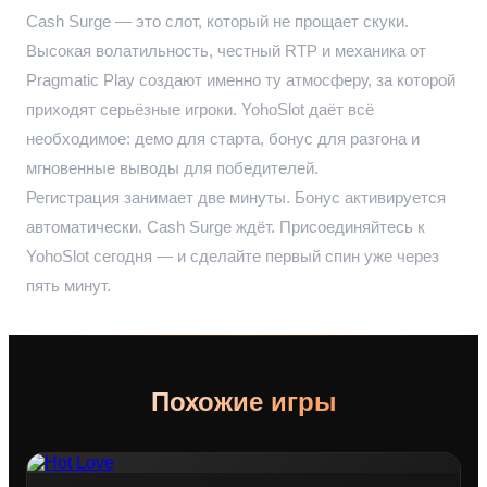
Cash Surge — это слот, который не прощает скуки.
Высокая волатильность, честный RTP и механика от
Pragmatic Play создают именно ту атмосферу, за которой
приходят серьёзные игроки. YohoSlot даёт всё
необходимое: демо для старта, бонус для разгона и
мгновенные выводы для победителей.
Регистрация занимает две минуты. Бонус активируется
автоматически. Cash Surge ждёт. Присоединяйтесь к
YohoSlot сегодня — и сделайте первый спин уже через
пять минут.
Похожие игры