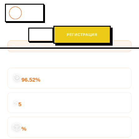
ВОЙТИ
РЕГИСТРАЦИЯ
Pragmatic Play
CASH SURGE
RTP
🎯
96.52%
ВОЛАТИЛЬНОСТЬ
⚡
5
ЧАСТОТА ВЫИГРЫША
🎲
%