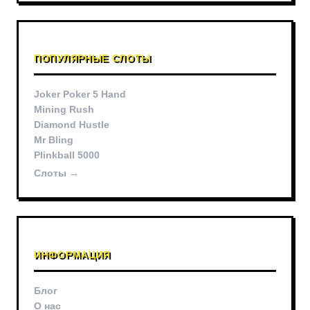
ПОПУЛЯРНЫЕ СЛОТЫ
Joker Poker 5 Hand
Mining Rush
Diamond Hustle
Mr Bling
Plinkball 5000
Слоты →
ИНФОРМАЦИЯ
Блог
О нас