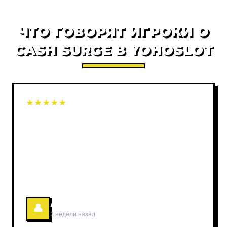
ЧТО ГОВОРЯТ ИГРОКИ О
CASH SURGE В YOHOSLOT
★
★
★
★
★
Играю в Cash Surge уже несколько месяцев.
Волатильность высокая, да, но когда попадаешь в
бонусный раунд — ощущения незабываемые.
YohoSlot понравился быстрым выводом на крипту.
Запросил — получил за 10 минут. Так и должно
быть.
Алексей К.
👤
2 недели назад