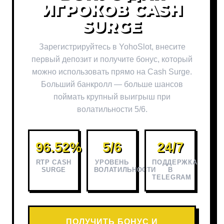
ИГРОКОВ CASH
SURGE
Зарегистрируйтесь в YohoSlot, внесите
первый депозит и получите бонус, который
можно использовать прямо на Cash Surge.
Больший банкролл — больше шансов
поймать крупный выигрыш при
волатильности 5/6.
96.52%
5/6
24/7
RTP CASH
УРОВЕНЬ
ПОДДЕРЖКА
SURGE
ВОЛАТИЛЬНОСТИ
В
TELEGRAM
ПОЛУЧИТЬ БОНУС И