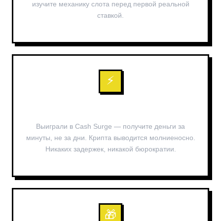
изучите механику слота перед первой реальной
ставкой.
⚡
МГНОВЕННЫЕ КРИПТО-ВЫВОДЫ
Выиграли в Cash Surge — получите деньги за
минуты, не за дни. Крипта выводится молниеносно.
Никаких задержек, никакой бюрократии.
🎁