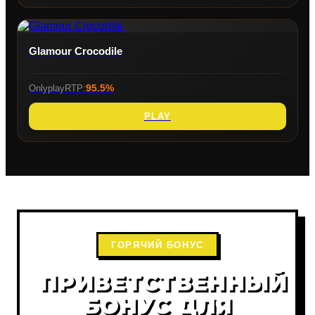
Glamour Crocodile
95.5%
Onlyplay
RTP:
PLAY
ГОРЯЧИЙ БОНУС
ПРИВЕТСТВЕННЫЙ
БОНУС ДЛЯ