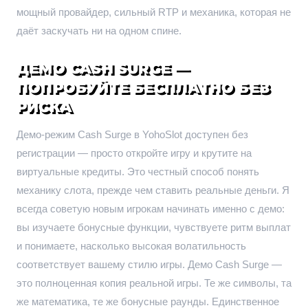
мощный провайдер, сильный RTP и механика, которая не
даёт заскучать ни на одном спине.
ДЕМО CASH SURGE —
ПОПРОБУЙТЕ БЕСПЛАТНО БЕЗ
РИСКА
Демо-режим Cash Surge в YohoSlot доступен без
регистрации — просто откройте игру и крутите на
виртуальные кредиты. Это честный способ понять
механику слота, прежде чем ставить реальные деньги. Я
всегда советую новым игрокам начинать именно с демо:
вы изучаете бонусные функции, чувствуете ритм выплат
и понимаете, насколько высокая волатильность
соответствует вашему стилю игры. Демо Cash Surge —
это полноценная копия реальной игры. Те же символы, та
же математика, те же бонусные раунды. Единственное